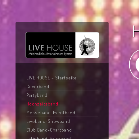
LIVE HOUSE – Startseite
Coverband
Partyband
Hochzeitsband
Messeband-Eventband
Liveband-Showband
Club Band-Chartband
Latinband-Salsaband