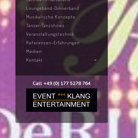
Loungeband-Dinnerband
Musikalische Konzepte
Tänzer-Tanzshows
Veranstaltungstechnik
Referenzen-Erfahrungen
Medien
Kontakt
Call +49 (0) 177 5278 764